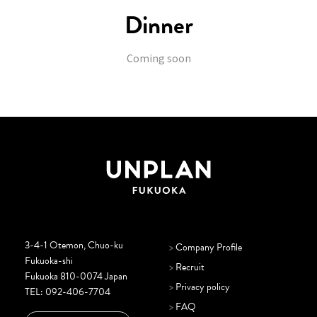
Dinner
Coming soon
3-4-1 Otemon, Chuo-ku
>
Company Profile
Fukuoka-shi
>
Recruit
Fukuoka 810-0074 Japan
>
Privacy policy
TEL:
092-406-7704
>
FAQ