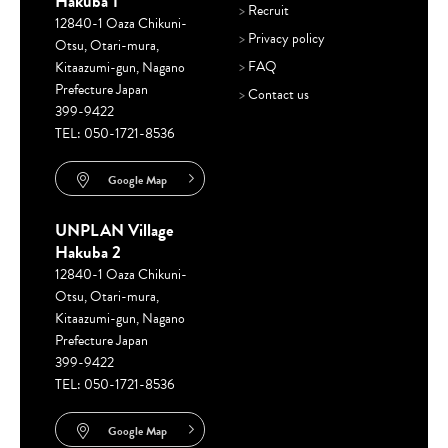
Hakuba 1
>
Recruit
12840-1 Oaza Chikuni-
>
Privacy policy
Otsu, Otari-mura,
>
FAQ
Kitaazumi-gun, Nagano
Prefecture Japan
>
Contact us
399-9422
TEL:
050-1721-8536
Google Map
UNPLAN Village
Hakuba 2
12840-1 Oaza Chikuni-
Otsu, Otari-mura,
Kitaazumi-gun, Nagano
Prefecture Japan
399-9422
TEL:
050-1721-8536
Google Map