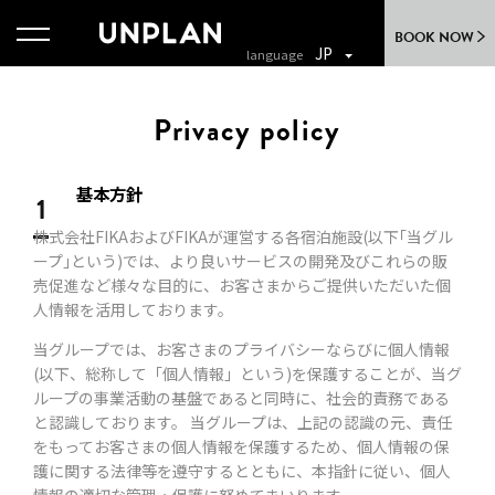
BOOK NOW
JP
Privacy policy
基本方針
1
株式会社FIKAおよびFIKAが運営する各宿泊施設(以下｢当グル
ープ｣という)では、より良いサービスの開発及びこれらの販
売促進など様々な目的に、お客さまからご提供いただいた個
人情報を活用しております。
当グループでは、お客さまのプライバシーならびに個人情報
(以下、総称して「個人情報」という)を保護することが、当グ
ループの事業活動の基盤であると同時に、社会的責務である
と認識しております。 当グループは、上記の認識の元、責任
をもってお客さまの個人情報を保護するため、個人情報の保
護に関する法律等を遵守するとともに、本指針に従い、個人