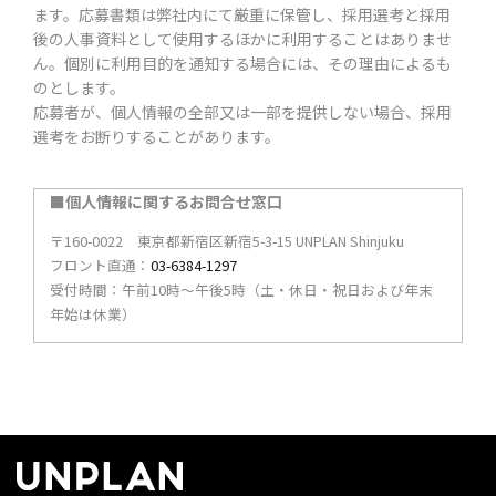
ます。応募書類は弊社内にて厳重に保管し、採用選考と採用
後の人事資料として使用するほかに利用することはありませ
ん。個別に利用目的を通知する場合には、その理由によるも
のとします。
応募者が、個人情報の全部又は一部を提供しない場合、採用
選考をお断りすることがあります。
■個人情報に関するお問合せ窓口
〒160-0022 東京都新宿区新宿5-3-15 UNPLAN Shinjuku
フロント直通：
03-6384-1297
受付時間：午前10時～午後5時（土・休日・祝日および年末
年始は休業）