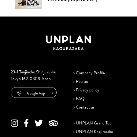
23-1 Tenjincho Shinjuku-ku
>
Company Profile
Tokyo 162-0808 Japan
>
Recruit
>
Privacy policy
Google Map
>
FAQ
>
Contact us
>
UNPLAN Grand Top
>
UNPLAN Kagurazaka