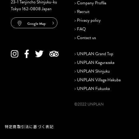
23-1 Tenjincho Shinjuku-ku
>
Company Profile
Tokyo 162-0808 Japan
>
Recruit
>
Privacy policy
Google Map
>
FAQ
>
Contact us
>
UNPLAN Grand Top
>
UNPLAN Kagurazaka
>
UNPLAN Shinjuku
>
UNPLAN Village Hakuba
>
UNPLAN Fukuoka
©2022 UNPLAN
特定商取引法に基づく表記