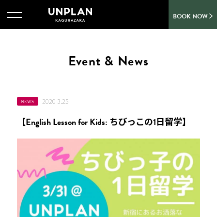
BOOK NOW
Event & News
2020 3.25
NEWS
【English Lesson for Kids: ちびっこの1日留学】