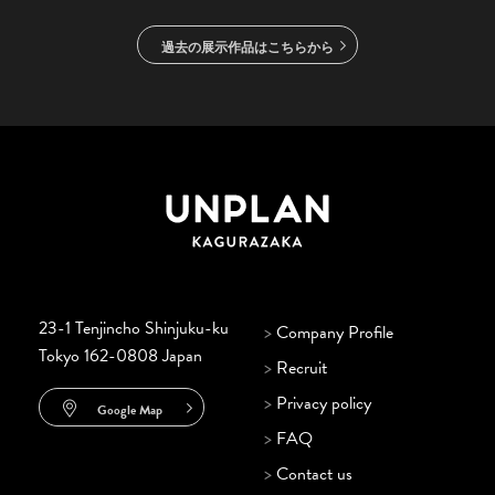
過去の展示作品はこちらから
23-1 Tenjincho Shinjuku-ku
>
Company Profile
Tokyo 162-0808 Japan
>
Recruit
>
Privacy policy
Google Map
>
FAQ
>
Contact us