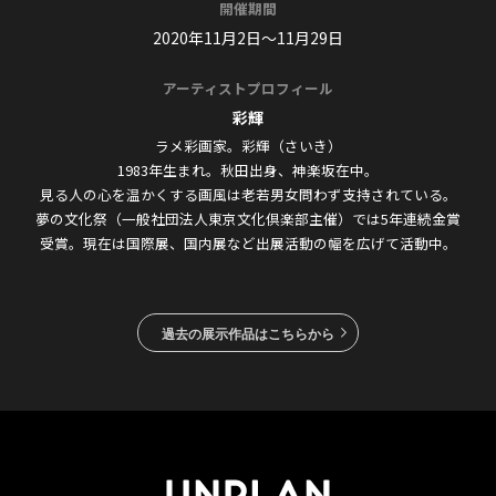
開催期間
2020年11月2日〜11月29日
アーティストプロフィール
彩輝
ラメ彩画家。彩輝（さいき）
1983年生まれ。秋田出身、神楽坂在中。
見る人の心を温かくする画風は老若男女問わず支持されている。
夢の文化祭（一般社団法人東京文化倶楽部主催）
では5年連続金賞
受賞。現在は国際展、
国内展など出展活動の幅を広げて活動中。
過去の展示作品はこちらから