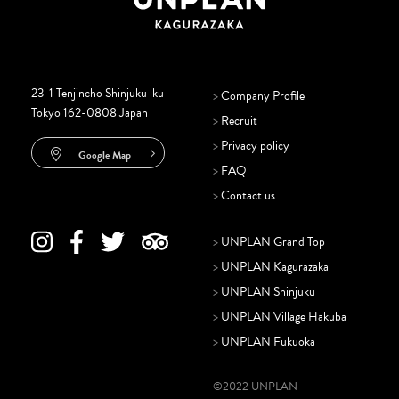
23-1 Tenjincho Shinjuku-ku
>
Company Profile
Tokyo 162-0808 Japan
>
Recruit
>
Privacy policy
Google Map
>
FAQ
>
Contact us
>
UNPLAN Grand Top
>
UNPLAN Kagurazaka
>
UNPLAN Shinjuku
>
UNPLAN Village Hakuba
>
UNPLAN Fukuoka
©2022 UNPLAN